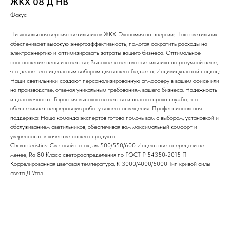
ЖКХ 08 Д НВ
Фокус
Низковольтная версия светильников ЖКХ. Экономия на энергии: Наш светильник
обеспечивает высокую энергоэффективность, помогая сократить расходы на
электроэнергию и оптимизировать затраты вашего бизнеса. Оптимальное
соотношение цены и качества: Высокое качество светильника по разумной цене,
что делает его идеальным выбором для вашего бюджета. Индивидуальный подход:
Наши светильники создают персонализированную атмосферу в вашем офисе или
на производстве, отвечая уникальным требованиям вашего бизнеса. Надежность
и долговечность: Гарантия высокого качества и долгого срока службы, что
обеспечивает непрерывную работу вашего освещения. Профессиональная
поддержка: Наша команда экспертов готова помочь вам с выбором, установкой и
обслуживанием светильников, обеспечивая вам максимальный комфорт и
уверенность в качестве нашего продукта.
Characteristics: Световой поток, лм 500/550/600 Индекс цветопередачи не
менее, Ra 80 Класс светораспределения по ГОСТ Р 54350-2015 П
Коррелированная цветовая температура, К 3000/4000/5000 Тип кривой силы
света Д Угол